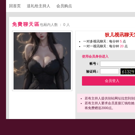
回首页
送礼给主持人
会员购点
免費聊天區
包厢内人数 ： 0 人
您即将进入 [
狄儿视讯聊天
一对多视讯聊天 : 每分钟
5
点
一对一视讯聊天 : 每分钟
20
点
使用会员身份进入
帐号 :
验证码 :
若有主持人提供别站网址拉您到别
若有主持人要求会员直接汇钱给她
将免费赠送2000点。