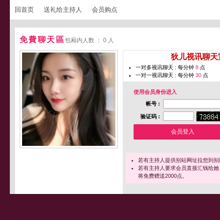
回首页
送礼给主持人
会员购点
免費聊天區
包厢内人数 ： 0 人
您即将进入 [
狄儿视讯聊天
一对多视讯聊天 : 每分钟
8
点
一对一视讯聊天 : 每分钟
30
点
使用会员身份进入
帐号 :
验证码 :
若有主持人提供别站网址拉您到别
若有主持人要求会员直接汇钱给她
将免费赠送2000点。