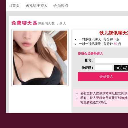
回首页
送礼给主持人
会员购点
免費聊天區
包厢内人数 ： 0 人
您即将进入 [
狄儿视讯聊天
一对多视讯聊天 : 每分钟
8
点
一对一视讯聊天 : 每分钟
30
点
使用会员身份进入
帐号 :
验证码 :
若有主持人提供别站网址拉您到别
若有主持人要求会员直接汇钱给她
将免费赠送2000点。