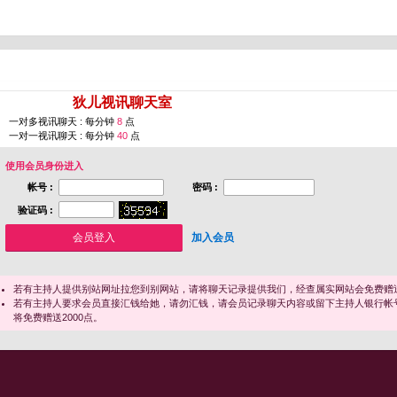
您即将进入 [
狄儿视讯聊天室
]
一对多视讯聊天 : 每分钟
8
点
一对一视讯聊天 : 每分钟
40
点
使用会员身份进入
帐号 :
密码 :
验证码 :
加入会员
若有主持人提供别站网址拉您到别网站，请将聊天记录提供我们，经查属实网站会免费赠送
若有主持人要求会员直接汇钱给她，请勿汇钱，请会员记录聊天内容或留下主持人银行帐
将免费赠送2000点。