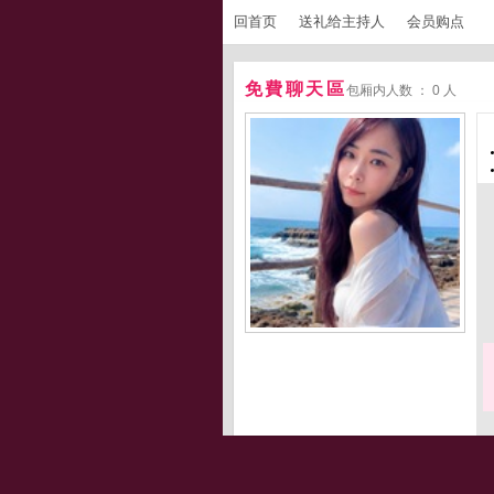
回首页
送礼给主持人
会员购点
免費聊天區
包厢内人数 ： 0 人