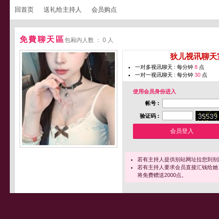
回首页
送礼给主持人
会员购点
免費聊天區
包厢内人数 ： 0 人
您即将进入 [
狄儿视讯聊天
一对多视讯聊天 : 每分钟
8
点
一对一视讯聊天 : 每分钟
30
点
使用会员身份进入
帐号 :
验证码 :
若有主持人提供别站网址拉您到别
若有主持人要求会员直接汇钱给她
将免费赠送2000点。