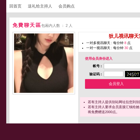
回首页
送礼给主持人
会员购点
免費聊天區
包厢内人数 ： 2 人
您即将进入 [
狄儿视讯聊天
一对多视讯聊天 : 每分钟
8
点
一对一视讯聊天 : 每分钟
30
点
使用会员身份进入
帐号 :
验证码 :
若有主持人提供别站网址拉您到别
若有主持人要求会员直接汇钱给她
将免费赠送2000点。