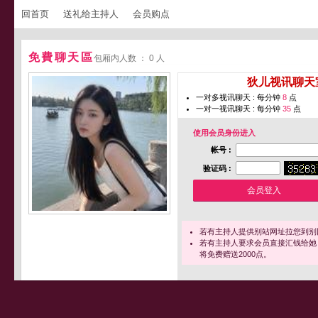
回首页
送礼给主持人
会员购点
免費聊天區
包厢内人数 ： 0 人
您即将进入 [
狄儿视讯聊天
一对多视讯聊天 : 每分钟
8
点
一对一视讯聊天 : 每分钟
35
点
使用会员身份进入
帐号 :
验证码 :
若有主持人提供别站网址拉您到别
若有主持人要求会员直接汇钱给她
将免费赠送2000点。