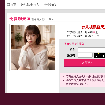
回首页
送礼给主持人
会员购点
免費聊天區
包厢内人数 ： 0 人
您即将进入 [
狄儿视讯聊天
一对多视讯聊天 : 每分钟
8
点
一对一视讯聊天 : 每分钟
40
点
使用会员身份进入
帐号 :
验证码 :
若有主持人提供别站网址拉您到别
若有主持人要求会员直接汇钱给她
将免费赠送2000点。