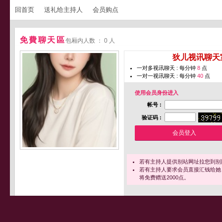
回首页
送礼给主持人
会员购点
免費聊天區
包厢内人数 ： 0 人
您即将进入 [
狄儿视讯聊天
一对多视讯聊天 : 每分钟
8
点
一对一视讯聊天 : 每分钟
40
点
使用会员身份进入
帐号 :
验证码 :
若有主持人提供别站网址拉您到别
若有主持人要求会员直接汇钱给她
将免费赠送2000点。