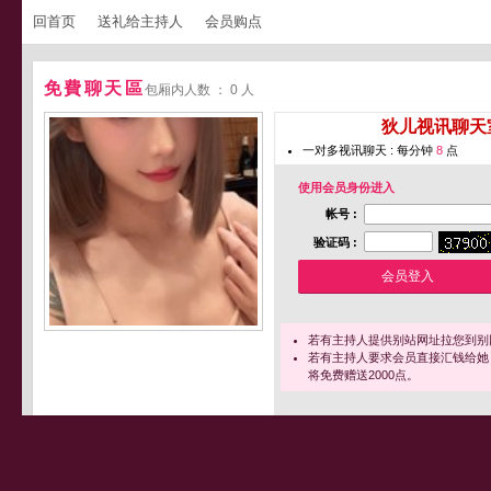
回首页
送礼给主持人
会员购点
免費聊天區
包厢内人数 ： 0 人
您即将进入 [
狄儿视讯聊天
一对多视讯聊天 : 每分钟
8
点
使用会员身份进入
帐号 :
验证码 :
若有主持人提供别站网址拉您到别
若有主持人要求会员直接汇钱给她
将免费赠送2000点。