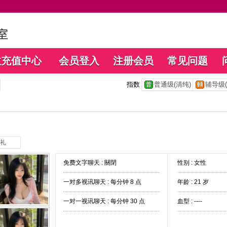
数充值中心
会员登入
注册会员
常见问题
指数
普通级(清纯)
辅导级(
礼
免费文字聊天 :
關閉
性别 : 女性
一对多视讯聊天 :
每分钟 8 点
年龄 : 21 岁
一对一视讯聊天 :
每分钟 30 点
血型 : ----