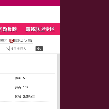
问题反映
赚钱联盟专区
暧昧)
限制级(火辣)
体重 : 50
身高 : 169
区域 : 港澳地區