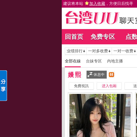
建议将本站
加入收藏
，方便日后找寻
回首页
免费专区
点
业绩排行
一对多收费
一对一收费
全部在線
台妹专区
內地主播
嫚熙
休息中
免費視訊
进入包厢
送