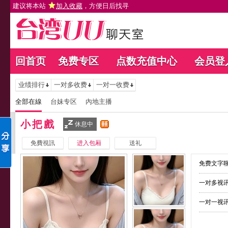
建议将本站
加入收藏
，方便日后找寻
回首页
免费专区
点数充值中心
会员登
业绩排行
一对多收费
一对一收费
全部在線
台妹专区
內地主播
小把戲
休息中
免費視訊
进入包厢
送礼
免费文字聊
一对多视讯
一对一视讯